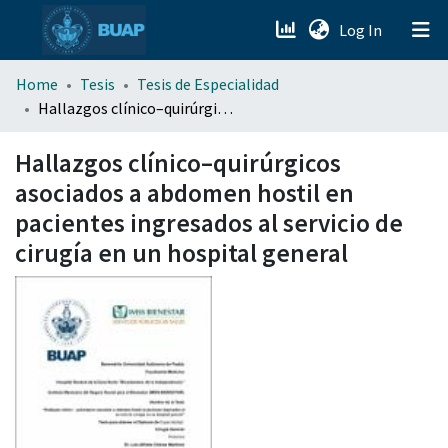
(current)
Log In
menu.section.about_menu
Home
Tesis
Tesis de Especialidad
Hallazgos clínico–quirúrgicos asociados a abdomen hostil en pacientes ingresados al servicio de cirugía en un hospital general
All of DSpace
Hallazgos clínico–quirúrgicos
asociados a abdomen hostil en
pacientes ingresados al servicio de
cirugía en un hospital general