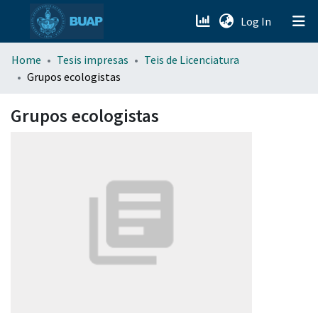
(current)
Log In
menu.section.about_menu
Home
Tesis impresas
Teis de Licenciatura
Grupos ecologistas
All of DSpace
Grupos ecologistas