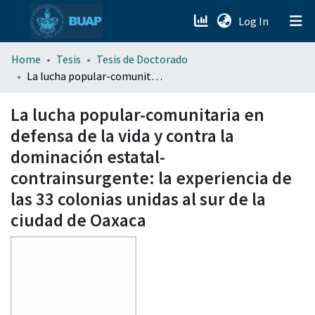
(current)
Log In
menu.section.about_menu
Home
Tesis
Tesis de Doctorado
La lucha popular-comunitaria en defensa de la vida y contra la dominación estatal-contrainsurgente: la experiencia de las 33 colonias unidas al sur de la ciudad de Oaxaca
All of DSpace
La lucha popular-comunitaria en
defensa de la vida y contra la
dominación estatal-
contrainsurgente: la experiencia de
las 33 colonias unidas al sur de la
ciudad de Oaxaca