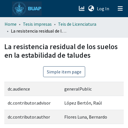
(current)
Log In
menu.section.about_menu
Home
Tesis impresas
Teis de Licenciatura
La resistencia residual de los suelos en la estabilidad de taludes
All of DSpace
La resistencia residual de los suelos
en la estabilidad de taludes
Simple item page
dc.audience
generalPublic
dc.contributor.advisor
López Bertón, Raúl
dc.contributor.author
Flores Luna, Bernardo