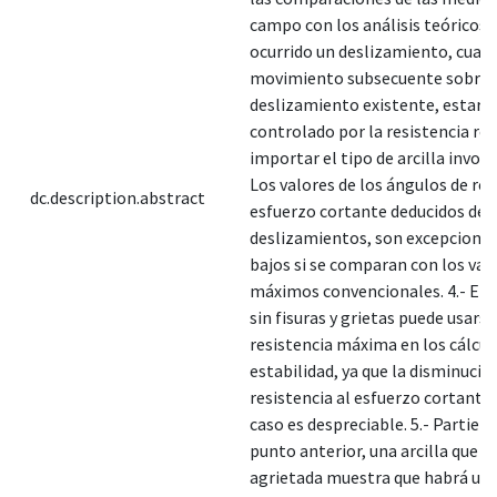
campo con los análisis teóricos. 2
ocurrido un deslizamiento, cualq
movimiento subsecuente sobre 
deslizamiento existente, estará
controlado por la resistencia res
importar el tipo de arcilla involu
Los valores de los ángulos de res
dc.description.abstract
esfuerzo cortante deducidos de
deslizamientos, son excepcion
bajos si se comparan con los val
máximos convencionales. 4.- En a
sin fisuras y grietas puede usarse
resistencia máxima en los cálcul
estabilidad, ya que la disminució
resistencia al esfuerzo cortante
caso es despreciable. 5.- Partien
punto anterior, una arcilla que 
agrietada muestra que habrá un