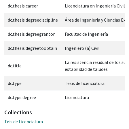
dc.thesis.career
Licenciatura en Ingeniería Civil
dc.thesis.degreediscipline
Área de Ingeniería y Ciencias Exa
dc.thesis.degreegrantor
Facultad de Ingeniería
dc.thesis.degreetoobtain
Ingeniero (a) Civil
La resistencia residual de los sue
dc.title
estabilidad de taludes
dc.type
Tesis de licenciatura
dc.type.degree
Licenciatura
Collections
Teis de Licenciatura