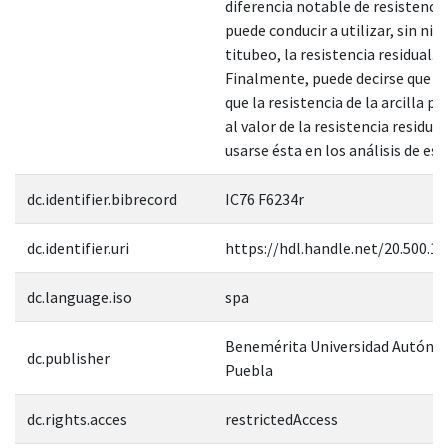
diferencia notable de resistencia
puede conducir a utilizar, sin ni
titubeo, la resistencia residual. 6
Finalmente, puede decirse que s
que la resistencia de la arcilla p
al valor de la resistencia residua
usarse ésta en los análisis de est
dc.identifier.bibrecord
IC76 F6234r
dc.identifier.uri
https://hdl.handle.net/20.500.1
dc.language.iso
spa
Benemérita Universidad Autóno
dc.publisher
Puebla
dc.rights.acces
restrictedAccess