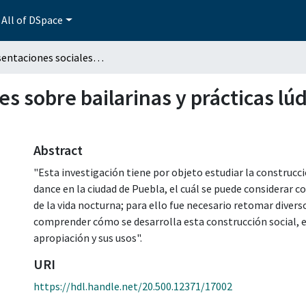
All of DSpace
Representaciones sociales sobre bailarinas y prácticas lúdicas y sexuales en el table dance
s sobre bailarinas y prácticas lúd
Abstract
"Esta investigación tiene por objeto estudiar la construcci
dance en la ciudad de Puebla, el cuál se puede considerar c
de la vida nocturna; para ello fue necesario retomar dive
comprender cómo se desarrolla esta construcción social, en
apropiación y sus usos".
URI
https://hdl.handle.net/20.500.12371/17002