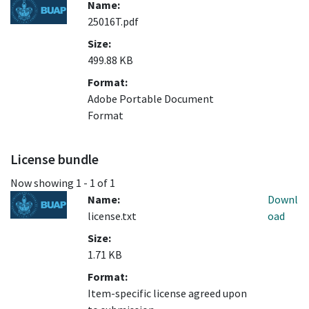
Name:
25016T.pdf
Size:
499.88 KB
Format:
Adobe Portable Document
Format
License bundle
Now showing
1 - 1 of 1
Name:
Downl
license.txt
oad
Size:
1.71 KB
Format:
Item-specific license agreed upon