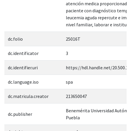
atención medica proporcionada 
paciente con diagnóstico tempr
leucemia aguda repercute e impa
nivel familiar, laborar e instituci
dc.folio
25016T
dc.identificator
3
dc.identifier.uri
https://hdl.handle.net/20.500.1
dc.language.iso
spa
dc.matricula.creator
213650047
Benemérita Universidad Autóno
dc.publisher
Puebla