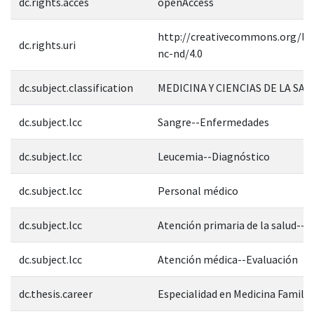
dc.rights.acces
openAccess
http://creativecommons.org/lic
dc.rights.uri
nc-nd/4.0
dc.subject.classification
MEDICINA Y CIENCIAS DE LA SAL
dc.subject.lcc
Sangre--Enfermedades
dc.subject.lcc
Leucemia--Diagnóstico
dc.subject.lcc
Personal médico
dc.subject.lcc
Atención primaria de la salud--E
dc.subject.lcc
Atención médica--Evaluación
dc.thesis.career
Especialidad en Medicina Familia