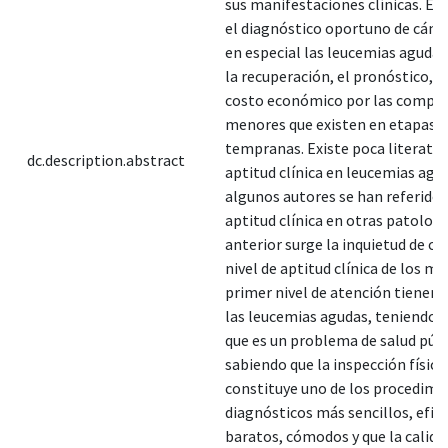
sus manifestaciones clínicas. Es 
el diagnóstico oportuno de cánce
en especial las leucemias agudas
la recuperación, el pronóstico, a
costo económico por las compli
menores que existen en etapas
tempranas. Existe poca literatu
dc.description.abstract
aptitud clínica en leucemias agu
algunos autores se han referido a
aptitud clínica en otras patologí
anterior surge la inquietud de co
nivel de aptitud clínica de los mé
primer nivel de atención tienen 
las leucemias agudas, teniendo 
que es un problema de salud públ
sabiendo que la inspección física
constituye uno de los procedimi
diagnósticos más sencillos, efica
baratos, cómodos y que la calida