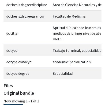
dc.thesis.degreediscipline
Área de Ciencias Naturales y de l
dc.thesis.degreegrantor
Facultad de Medicina
Aptitud clínica ante leucemias a
dc.title
médicos de primer nivel de atenc
UMF 9
dc.type
Trabajo terminal, especialidad
dc.type.conacyt
academicSpecialization
dc.type.degree
Especialidad
Files
Original bundle
Now showing
1 - 1 of 1