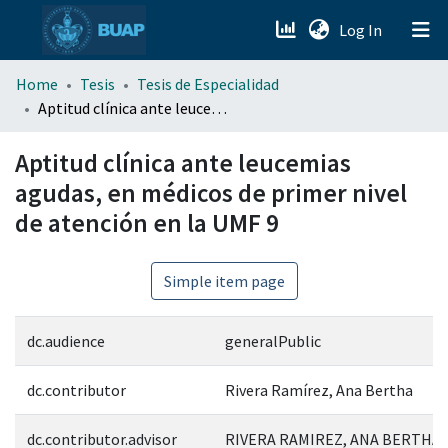
(current)
Log In
menu.section.about_menu
Home
Tesis
Tesis de Especialidad
Aptitud clínica ante leucemias agudas, en médicos de primer nivel de atención en la UMF 9
All of DSpace
Aptitud clínica ante leucemias
agudas, en médicos de primer nivel
de atención en la UMF 9
Simple item page
dc.audience
generalPublic
dc.contributor
Rivera Ramírez, Ana Bertha
dc.contributor.advisor
RIVERA RAMIREZ, ANA BERTHA;