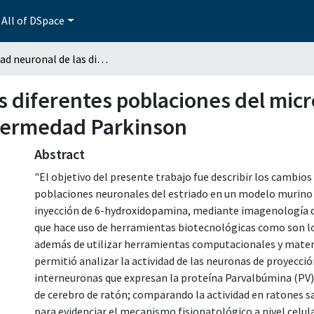
All of DSpace
Actividad neuronal de las diferentes poblaciones del microcircuito estriatal de un modelo murino de la enfermedad Parkinson
s diferentes poblaciones del micro
fermedad Parkinson
Abstract
"El objetivo del presente trabajo fue describir los cambios
poblaciones neuronales del estriado en un modelo murino 
inyección de 6-hydroxidopamina, mediante imagenología de 
que hace uso de herramientas biotecnológicas como son los
además de utilizar herramientas computacionales y matemát
permitió analizar la actividad de las neuronas de proyección
interneuronas que expresan la proteína Parvalbúmina (PV)
de cerebro de ratón; comparando la actividad en ratones 
para evidenciar el mecanismo fisiopatológico a nivel celula