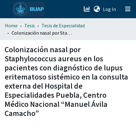
(current)
Log In
menu.section.about_menu
Home
Tesis
Tesis de Especialidad
Colonización nasal por Staphylococcus aureus en los pacientes con diagnóstico de lupus eritematoso sistémico en la consulta externa del Hospital de Especialidades Puebla, Centro Médico Nacional “Manuel Ávila Camacho”
All of DSpace
Colonización nasal por
Staphylococcus aureus en los
pacientes con diagnóstico de lupus
eritematoso sistémico en la consulta
externa del Hospital de
Especialidades Puebla, Centro
Médico Nacional “Manuel Ávila
Camacho”