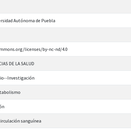
rsidad Autónoma de Puebla
ommons.org/licenses/by-nc-nd/4.0
CIAS DE LA SALUD
io--Investigación
etabolismo
ión
circulación sanguínea