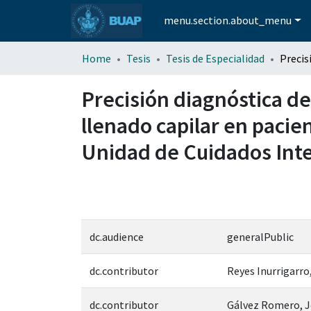
menu.section.about_menu
Home
Tesis
Tesis de Especialidad
Precisión diagnóstica de
llenado capilar en pacie
Unidad de Cuidados Inte
dc.audience
generalPublic
dc.contributor
Reyes Inurrigarro
dc.contributor
Gálvez Romero, J