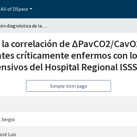
All of DSpace
Precisión diagnóstica de la correlación de ΔPavCO2/CavO2 (índice mitocondrial) y llenado capilar en pacientes críticamente enfermos con los niveles de lactato en la Unidad de Cuidados Intensivos del Hospital Regional ISSSTE Puebla
 la correlación de ΔPavCO2/CavO2
ntes críticamente enfermos con los
nsivos del Hospital Regional ISS
Simple item page
, Sergio
osé Luis