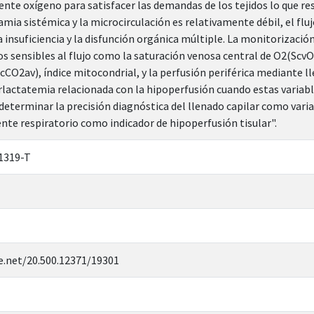
ente oxígeno para satisfacer las demandas de los tejidos lo que res
mia sistémica y la microcirculación es relativamente débil, el fluj
a insuficiencia y la disfunción orgánica múltiple. La monitorizació
s sensibles al flujo como la saturación venosa central de O2(ScvO
cCO2av), índice mitocondrial, y la perfusión periférica mediante ll
rlactatemia relacionada con la hipoperfusión cuando estas variabl
 determinar la precisión diagnóstica del llenado capilar como var
ente respiratorio como indicador de hipoperfusión tisular".
1319-T
e.net/20.500.12371/19301