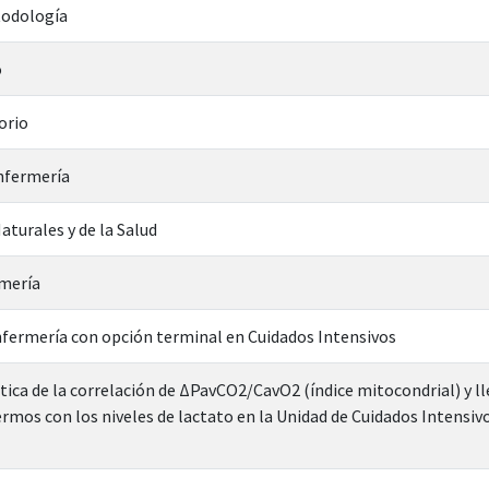
todología
o
orio
nfermería
aturales y de la Salud
rmería
nfermería con opción terminal en Cuidados Intensivos
tica de la correlación de ΔPavCO2/CavO2 (índice mitocondrial) y l
rmos con los niveles de lactato en la Unidad de Cuidados Intensiv