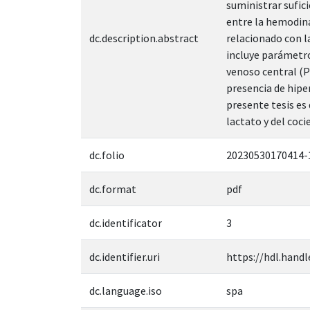
suministrar sufici
entre la hemodina
dc.description.abstract
relacionado con l
incluye parámetro
venoso central (P
presencia de hipe
presente tesis es
lactato y del coci
dc.folio
20230530170414-
dc.format
pdf
dc.identificator
3
dc.identifier.uri
https://hdl.handl
dc.language.iso
spa