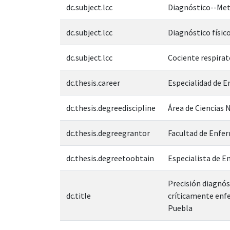
dc.subject.lcc
Diagnóstico--Me
dc.subject.lcc
Diagnóstico físic
dc.subject.lcc
Cociente respirat
dc.thesis.career
Especialidad de E
dc.thesis.degreediscipline
Área de Ciencias N
dc.thesis.degreegrantor
Facultad de Enfe
dc.thesis.degreetoobtain
Especialista de E
Precisión diagnós
dc.title
críticamente enfe
Puebla