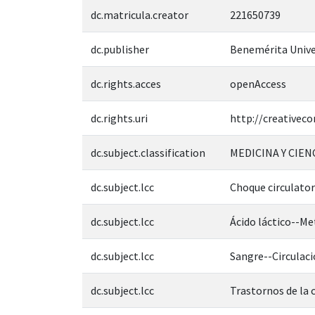
dc.matricula.creator
221650739
dc.publisher
Benemérita Unive
dc.rights.acces
openAccess
dc.rights.uri
http://creativec
dc.subject.classification
MEDICINA Y CIEN
dc.subject.lcc
Choque circulator
dc.subject.lcc
Ácido láctico--M
dc.subject.lcc
Sangre--Circulac
dc.subject.lcc
Trastornos de la 