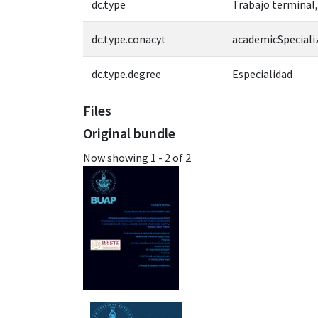
dc.type
Trabajo terminal,
dc.type.conacyt
academicSpeciali
dc.type.degree
Especialidad
Files
Original bundle
Now showing
1 - 2 of 2