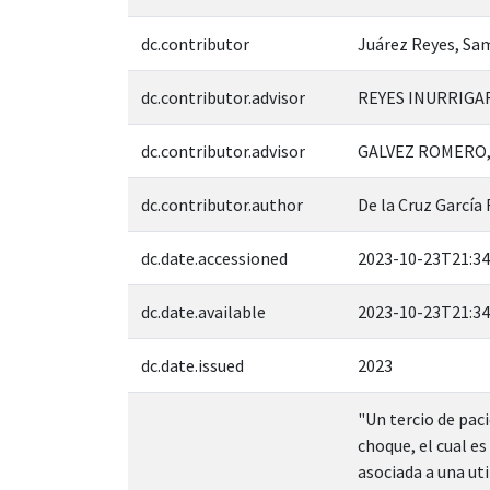
dc.contributor
Juárez Reyes, Sa
dc.contributor.advisor
REYES INURRIGAR
dc.contributor.advisor
GALVEZ ROMERO, 
dc.contributor.author
De la Cruz García
dc.date.accessioned
2023-10-23T21:34
dc.date.available
2023-10-23T21:34
dc.date.issued
2023
"Un tercio de pac
choque, el cual e
asociada a una uti