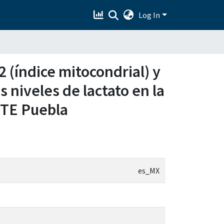
Log In
 (índice mitocondrial) y
 niveles de lactato en la
STE Puebla
es_MX