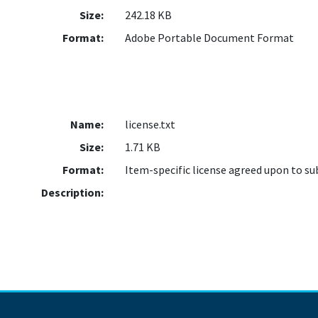
Size:
242.18 KB
Format:
Adobe Portable Document Format
Name:
license.txt
Size:
1.71 KB
Format:
Item-specific license agreed upon to s
Description: