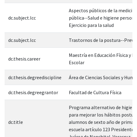
Aspectos públicos de la medicin
dc.subject.lcc
pública--Salud e higiene persona
Ejercicio para la salud
dc.subject.lcc
Trastornos de la postura--Preve
Maestría en Educación Física y D
dc.thesis.career
Escolar
dc.thesis.degreediscipline
Área de Ciencias Sociales y Hum
dc.thesis.degreegrantor
Facultad de Cultura Física
Programa alternativo de higiene
para mejorar los hábitos postur
dc.title
alumnos de sexto año de primari
escuela artículo 123 Presidente 
Juárez de Nanchital, Veracruz