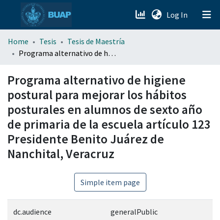
(current)
Log In
menu.section.about_menu
Home
Tesis
Tesis de Maestría
Programa alternativo de higiene postural para mejorar los hábitos posturales en alumnos de sexto año de primaria de la escuela artículo 123 Presidente Benito Juárez de Nanchital, Veracruz
All of DSpace
Programa alternativo de higiene
postural para mejorar los hábitos
posturales en alumnos de sexto año
de primaria de la escuela artículo 123
Presidente Benito Juárez de
Nanchital, Veracruz
Simple item page
dc.audience
generalPublic