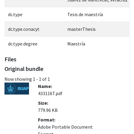
dc.type
Tesis de maestría
dc.type.conacyt
masterThesis
dc.type.degree
Maestría
Files
Original bundle
Now showing
1 - 1 of 1
Name:
433116T.pdf
Size:
779.96 KB
Format:
Adobe Portable Document