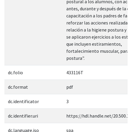
postural a los alumnos, con acc
antes, durante y después de la es
capacitación a los padres de fami
reforzar las acciones realizadas 
relación a la higiene postura y 
se aplicaron ejercicios a los est
que incluyen estiramientos,
fortalecimiento muscular, para 
postura".
dc.folio
433116T
dc.format
pdf
dc.identificator
3
dc.identifier.uri
https://hdl.handle.net/20.500.1
dc.language.iso
spa