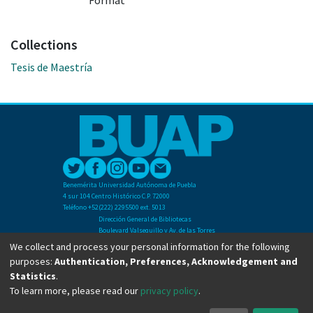
Format
Collections
Tesis de Maestría
Benemérita Universidad Autónoma de Puebla
4 sur 104 Centro Histórico C.P. 72000
Teléfono +52(222) 2295500 ext. 5013
Dirección General de Bibliotecas
Boulevard Valsequillo y Av. de las Torres
Ciudad Universitaria. Col. San Manuel
We collect and process your personal information for the following
C.P. 72570
purposes:
Authentication, Preferences, Acknowledgement and
Teléfono +52 (222) 2295500 Ext 2901
Statistics
.
To learn more, please read our
privacy policy
.