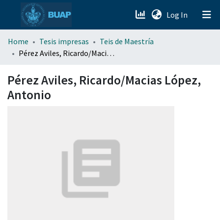
(current)
Log In
menu.section.about_menu
Home
Tesis impresas
Teis de Maestría
Pérez Aviles, Ricardo/Macias López, Antonio
All of DSpace
Pérez Aviles, Ricardo/Macias López,
Antonio