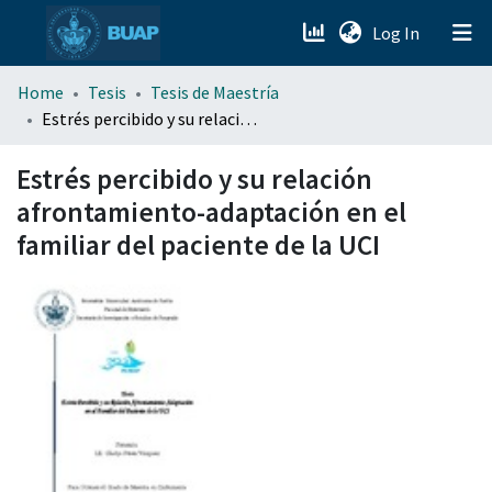
(current)
Log In
menu.section.about_menu
Home
Tesis
Tesis de Maestría
Estrés percibido y su relación afrontamiento-adaptación en el familiar del paciente de la UCI
All of DSpace
Estrés percibido y su relación
afrontamiento-adaptación en el
familiar del paciente de la UCI