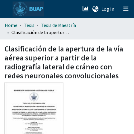
(current)
Log In
menu.section.about_menu
Home
Tesis
Tesis de Maestría
Clasificación de la apertura de la vía aérea superior a partir de la radiografía lateral de cráneo con redes neuronales convolucionales
All of DSpace
Clasificación de la apertura de la vía
aérea superior a partir de la
radiografía lateral de cráneo con
redes neuronales convolucionales