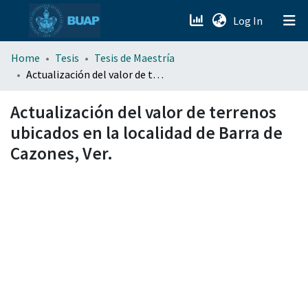
(current)
Log In
menu.section.about_menu
Home
Tesis
Tesis de Maestría
Actualización del valor de terrenos ubicados en la localidad de Barra de Cazones, Ver.
All of DSpace
Actualización del valor de terrenos
ubicados en la localidad de Barra de
Cazones, Ver.