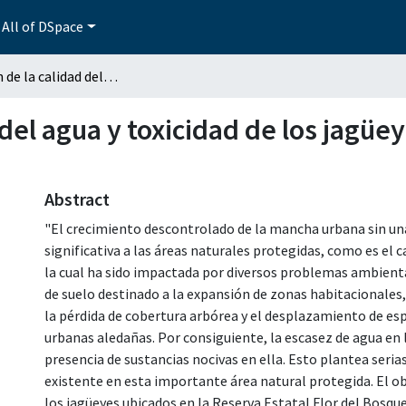
All of DSpace
Evaluación de la calidad del agua y toxicidad de los jagüeyes de la Reserva Estatal Flor del Bosque, Puebla
del agua y toxicidad de los jagüey
Abstract
"El crecimiento descontrolado de la mancha urbana sin una
significativa a las áreas naturales protegidas, como es el 
la cual ha sido impactada por diversos problemas ambiental
de suelo destinado a la expansión de zonas habitacionales,
la pérdida de cobertura arbórea y el desplazamiento de espe
urbanas aledañas. Por consiguiente, la escasez de agua en 
presencia de sustancias nocivas en ella. Esto plantea serias
existente en esta importante área natural protegida. El obj
los jagüeyes ubicados en la Reserva Estatal Flor del Bosque