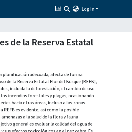
Log In
es de la Reserva Estatal
 planificación adecuada, afecta de forma
caso de la Reserva Estatal Flor del Bosque [REFB],
es, incluida la deforestación, el cambio de uso
 los incendios forestales y plagas, ocasionando
cies hacia otras áreas, incluso a las zonas
la REFB es evidente, así como la posible
 amenazas a la salud de la flora y fauna
etivo general es evaluar la calidad del agua de
 y sus efectos toxicológicos en el pez cebra. Es