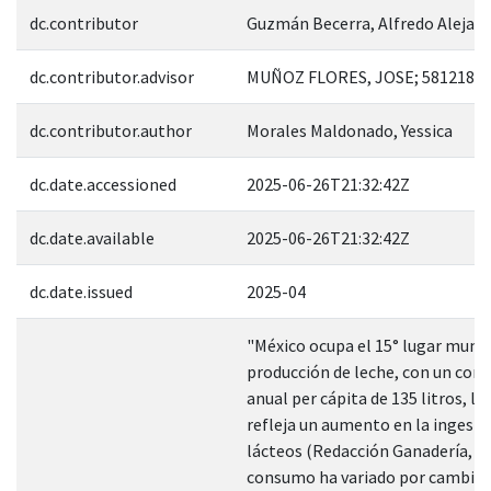
dc.contributor
Guzmán Becerra, Alfredo Alejan
dc.contributor.advisor
MUÑOZ FLORES, JOSE; 581218
dc.contributor.author
Morales Maldonado, Yessica
dc.date.accessioned
2025-06-26T21:32:42Z
dc.date.available
2025-06-26T21:32:42Z
dc.date.issued
2025-04
"México ocupa el 15° lugar mundi
producción de leche, con un co
anual per cápita de 135 litros, lo
refleja un aumento en la ingesta
lácteos (Redacción Ganadería, 20
consumo ha variado por cambios