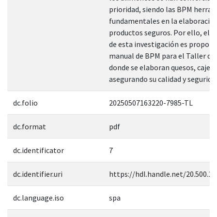
prioridad, siendo las BPM herra
fundamentales en la elaboració
productos seguros. Por ello, el 
de esta investigación es propone
manual de BPM para el Taller de
donde se elaboran quesos, cajeta
asegurando su calidad y seguridad
dc.folio
20250507163220-7985-TL
dc.format
pdf
dc.identificator
7
dc.identifier.uri
https://hdl.handle.net/20.500.1
dc.language.iso
spa