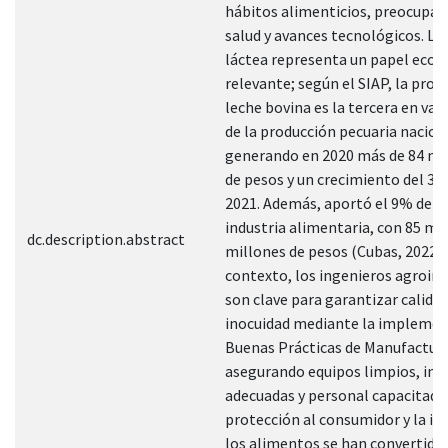
hábitos alimenticios, preocupac
salud y avances tecnológicos. La 
láctea representa un papel eco
relevante; según el SIAP, la prod
leche bovina es la tercera en val
de la producción pecuaria nacion
generando en 2020 más de 84 mi
de pesos y un crecimiento del 3.
2021. Además, aportó el 9% del P
industria alimentaria, con 85 mil
dc.description.abstract
millones de pesos (Cubas, 2022).
contexto, los ingenieros agroind
son clave para garantizar calidad
inocuidad mediante la implemen
Buenas Prácticas de Manufactur
asegurando equipos limpios, ins
adecuadas y personal capacitado
protección al consumidor y la in
los alimentos se han convertido