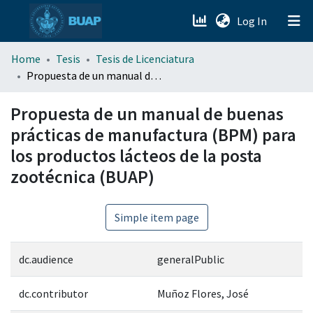
(current)
Log In
menu.section.about_menu
Home
Tesis
Tesis de Licenciatura
Propuesta de un manual de buenas prácticas de manufactura (BPM) para los productos lácteos de la posta zootécnica (BUAP)
All of DSpace
Propuesta de un manual de buenas
prácticas de manufactura (BPM) para
los productos lácteos de la posta
zootécnica (BUAP)
Simple item page
dc.audience
generalPublic
dc.contributor
Muñoz Flores, José