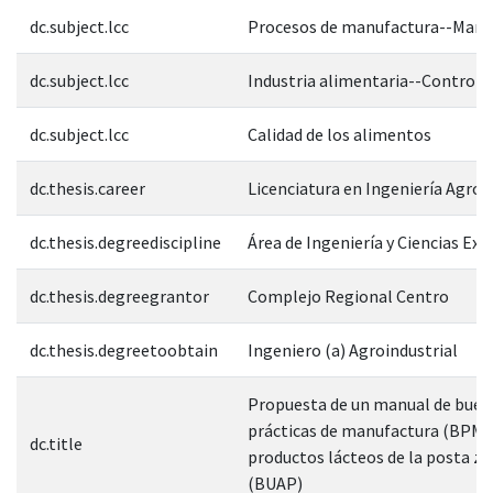
dc.subject.lcc
Procesos de manufactura--Manu
dc.subject.lcc
Industria alimentaria--Control d
dc.subject.lcc
Calidad de los alimentos
dc.thesis.career
Licenciatura en Ingeniería Agroi
dc.thesis.degreediscipline
Área de Ingeniería y Ciencias Exa
dc.thesis.degreegrantor
Complejo Regional Centro
dc.thesis.degreetoobtain
Ingeniero (a) Agroindustrial
Propuesta de un manual de buen
prácticas de manufactura (BPM) 
dc.title
productos lácteos de la posta z
(BUAP)