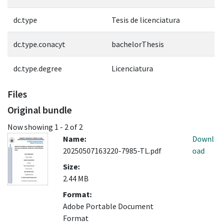
dc.type
Tesis de licenciatura
dc.type.conacyt
bachelorThesis
dc.type.degree
Licenciatura
Files
Original bundle
Now showing
1 - 2 of 2
Name:
Downl
20250507163220-7985-TL.pdf
oad
Size:
2.44 MB
Format:
Adobe Portable Document
Format