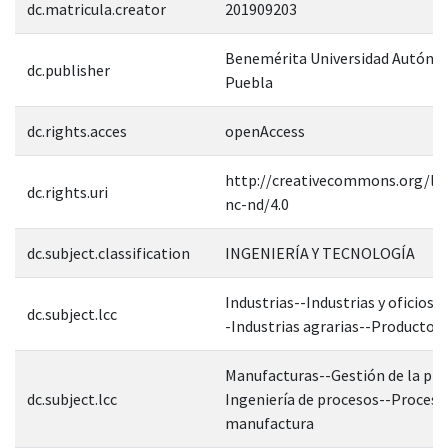
dc.matricula.creator
201909203
Benemérita Universidad Autóno
dc.publisher
Puebla
dc.rights.acces
openAccess
http://creativecommons.org/lic
dc.rights.uri
nc-nd/4.0
dc.subject.classification
INGENIERÍA Y TECNOLOGÍA
Industrias--Industrias y oficios 
dc.subject.lcc
-Industrias agrarias--Productos 
Manufacturas--Gestión de la pro
dc.subject.lcc
Ingeniería de procesos--Proceso
manufactura