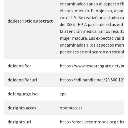
encaminados tanto al aspecto físic
el tratamiento. El objetivo, a part
con TTM. Se realizó un estudio cual
dc.description.abstract
del ISSSTEP. A partir de estas ent
la atención médica. En los resultad
mujer madura. Las expectativas de 
encaminadas a los aspectos meramen
pacientes se enfocaron en establec
dc.identifier
https://www.researchgate.net/pu
dc.identifier.uri
https://hdl.handle.net/20.500.123
dc.language.iso
spa
dc.rights.acces
openAccess
dc.rights.uri
http://creativecommons.org/licen