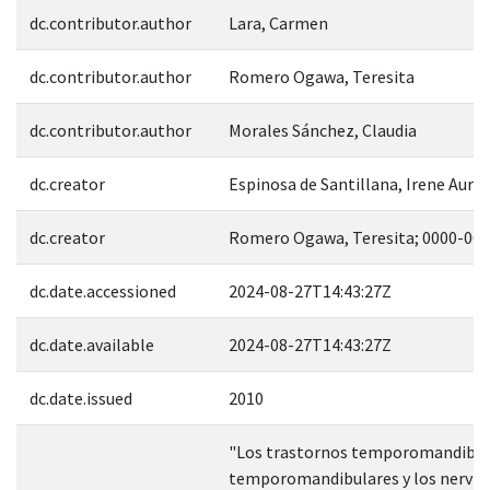
dc.contributor.author
Lara, Carmen
dc.contributor.author
Romero Ogawa, Teresita
dc.contributor.author
Morales Sánchez, Claudia
dc.creator
Espinosa de Santillana, Irene Auro
dc.creator
Romero Ogawa, Teresita; 0000-00
dc.date.accessioned
2024-08-27T14:43:27Z
dc.date.available
2024-08-27T14:43:27Z
dc.date.issued
2010
"Los trastornos temporomandibular
temporomandibulares y los nervios