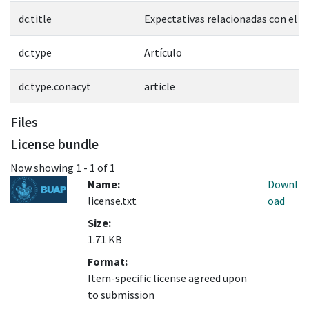
dc.title
Expectativas relacionadas con el 
dc.type
Artículo
dc.type.conacyt
article
Files
License bundle
Now showing
1 - 1 of 1
Name:
Downl
license.txt
oad
Size:
1.71 KB
Format:
Item-specific license agreed upon
to submission