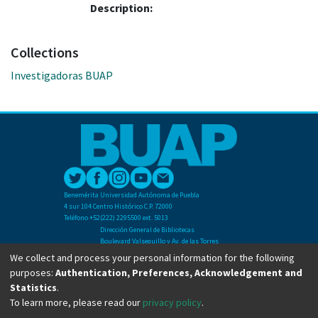
Description:
Collections
Investigadoras BUAP
Benemérita Universidad Autónoma de Puebla
4 sur 104 Centro Histórico C.P. 72000
Teléfono +52(222) 2295500 ext. 5013
Dirección General de Bibliotecas
Boulevard Valsequillo y Av. de las Torres
Ciudad Universitaria. Col. San Manuel
We collect and process your personal information for the following
C.P. 72570
purposes:
Authentication, Preferences, Acknowledgement and
Teléfono +52 (222) 2295500 Ext 2901
Statistics
.
To learn more, please read our
privacy policy
.