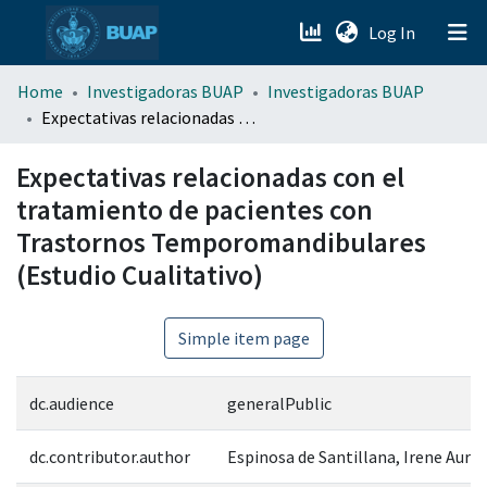
(current)
Log In
menu.section.about_menu
Home
Investigadoras BUAP
Investigadoras BUAP
Expectativas relacionadas con el tratamiento de pacientes con Trastornos Temporomandibulares (Estudio Cualitativo)
All of DSpace
Expectativas relacionadas con el
tratamiento de pacientes con
Trastornos Temporomandibulares
(Estudio Cualitativo)
Simple item page
dc.audience
generalPublic
dc.contributor.author
Espinosa de Santillana, Irene Auro