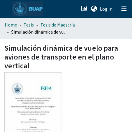
(current)
Log In
menu.section.about_menu
Home
Tesis
Tesis de Maestría
Simulación dinámica de vuelo para aviones de transporte en el plano vertical
All of DSpace
Simulación dinámica de vuelo para
aviones de transporte en el plano
vertical