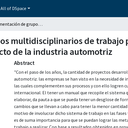
All of DSpace
Implementación de grupos multidisciplinarios de trabajo para el aseguramiento de la calidad en el producto de la industria automotriz
s multidisciplinarios de trabajo
cto de la industria automotriz
Abstract
"Con el paso de los años, la cantidad de proyectos desarro
automotriz. las empresas se han visto en la necesidad de
las cuales complementen sus procesos y con ello logren c
internacional. El tener un manual que recopile el sistema
elaborar, da pauta a que se pueda tener un desglose de for
cambios que se llevan a cabo para tener la menor cantidad d
motivo de involucrar dicho sistema de trabajo en las fase
es de suma importancia para que se puedan lograr las meta
trabajo a realizar. Con base a resultados obtenidos en pro