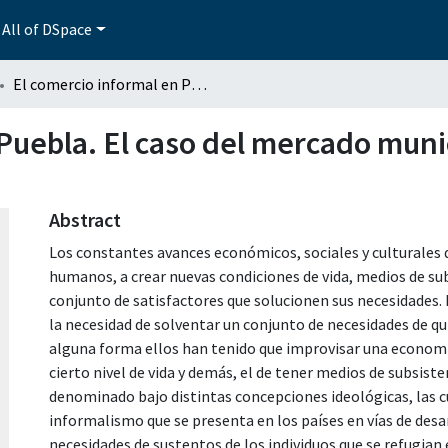
All of DSpace
El comercio informal en Puebla. El caso del mercado municipal "Defensores de la República"
 Puebla. El caso del mercado muni
Abstract
Los constantes avances económicos, sociales y culturales d
humanos, a crear nuevas condiciones de vida, medios de su
conjunto de satisfactores que solucionen sus necesidades.
la necesidad de solventar un conjunto de necesidades de qu
alguna forma ellos han tenido que improvisar una economía
cierto nivel de vida y demás, el de tener medios de subsisten
denominado bajo distintas concepciones ideológicas, las c
informalismo que se presenta en los países en vías de desar
necesidades de sustentos de los individuos que se refugian e