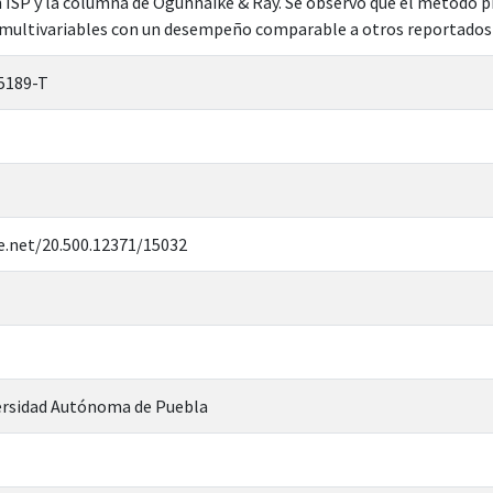
n ISP y la columna de Ogunnaike & Ray. Se observó que el método
multivariables con un desempeño comparable a otros reportados e
5189-T
e.net/20.500.12371/15032
rsidad Autónoma de Puebla