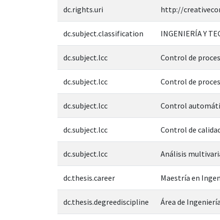
dc.rights.uri
http://creativec
dc.subject.classification
INGENIERÍA Y T
dc.subject.lcc
Control de proces
dc.subject.lcc
Control de proce
dc.subject.lcc
Control automát
dc.subject.lcc
Control de calida
dc.subject.lcc
Análisis multivar
dc.thesis.career
Maestría en Ingen
dc.thesis.degreediscipline
Área de Ingeniería