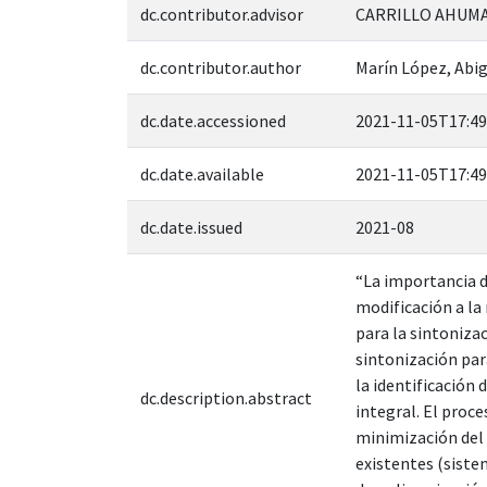
dc.contributor.advisor
CARRILLO AHUMAD
dc.contributor.author
Marín López, Abig
dc.date.accessioned
2021-11-05T17:49
dc.date.available
2021-11-05T17:49
dc.date.issued
2021-08
“La importancia d
modificación a la
para la sintoniza
sintonización par
la identificación
dc.description.abstract
integral. El proce
minimización del 
existentes (sistem