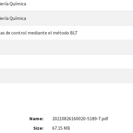
iería Química
iería Química
mas de control mediante el método BLT
Name:
20210826160020-5189-T.pdf
Size:
67.15 MB