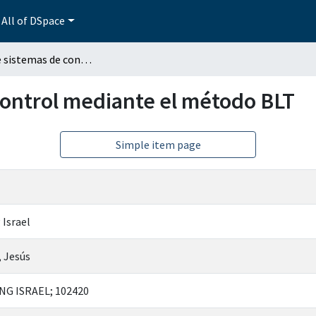
All of DSpace
Análisis de sistemas de control mediante el método BLT
 control mediante el método BLT
Simple item page
 Israel
, Jesús
NG ISRAEL; 102420