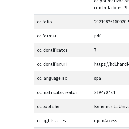
de polimerizació
controladores PI 
dc.folio
20210826160020-
dc.format
pdf
dc.identificator
7
dc.identifier.uri
https://hdl.handl
dc.language.iso
spa
dc.matricula.creator
219470724
dc.publisher
Benemérita Unive
dc.rights.acces
openAccess