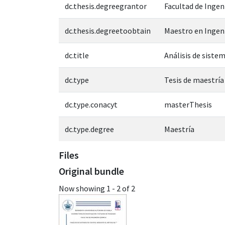
dc.thesis.degreegrantor
Facultad de Ingen
dc.thesis.degreetoobtain
Maestro en Ingen
dc.title
Análisis de siste
dc.type
Tesis de maestría
dc.type.conacyt
masterThesis
dc.type.degree
Maestría
Files
Original bundle
Now showing
1 - 2 of 2