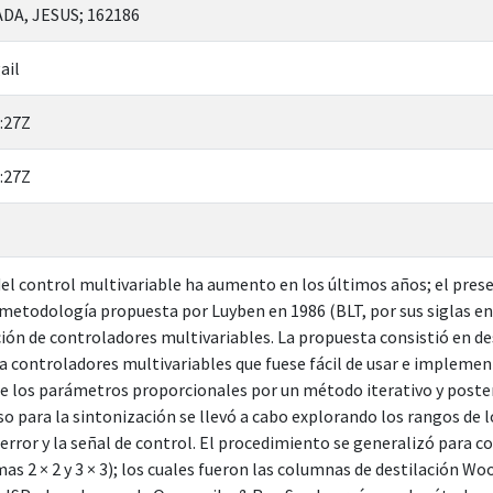
A, JESUS; 162186
ail
:27Z
:27Z
el control multivariable ha aumento en los últimos años; el pres
 metodología propuesta por Luyben en 1986 (BLT, por sus siglas en
ción de controladores multivariables. La propuesta consistió en d
a controladores multivariables que fuese fácil de usar e implemen
 de los parámetros proporcionales por un método iterativo y poste
so para la sintonización se llevó a cabo explorando los rangos de l
error y la señal de control. El procedimiento se generalizó para c
as 2 × 2 y 3 × 3); los cuales fueron las columnas de destilación Wo