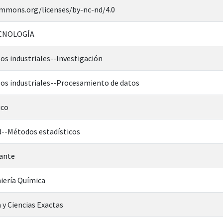
ommons.org/licenses/by-nc-nd/4.0
ECNOLOGÍA
os industriales--Investigación
sos industriales--Procesamiento de datos
ico
d--Métodos estadísticos
iante
iería Química
 y Ciencias Exactas