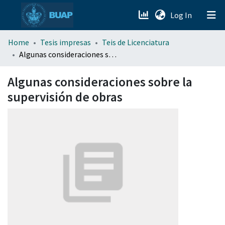
(current)
Log In
menu.section.about_menu
Home
Tesis impresas
Teis de Licenciatura
Algunas consideraciones sobre la supervisión de obras
All of DSpace
Algunas consideraciones sobre la
supervisión de obras