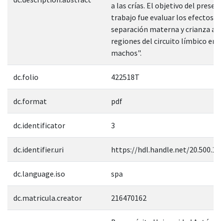
a las crías. El objetivo del presen
trabajo fue evaluar los efectos d
separación materna y crianza arti
regiones del circuito límbico en 
machos".
dc.folio
422518T
dc.format
pdf
dc.identificator
3
dc.identifier.uri
https://hdl.handle.net/20.500.1
dc.language.iso
spa
dc.matricula.creator
216470162