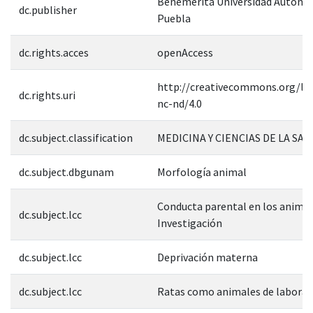
Benemérita Universidad Autóno
dc.publisher
Puebla
dc.rights.acces
openAccess
http://creativecommons.org/lic
dc.rights.uri
nc-nd/4.0
dc.subject.classification
MEDICINA Y CIENCIAS DE LA SAL
dc.subject.dbgunam
Morfología animal
Conducta parental en los animal
dc.subject.lcc
Investigación
dc.subject.lcc
Deprivación materna
dc.subject.lcc
Ratas como animales de laborat