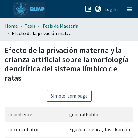
(current)
Log In
menu.section.about_menu
Home
Tesis
Tesis de Maestría
Efecto de la privación materna y la crianza artificial sobre la morfología dendrítica del sistema límbico de ratas
All of DSpace
Efecto de la privación materna y la
crianza artificial sobre la morfología
dendrítica del sistema límbico de
ratas
Simple item page
dc.audience
generalPublic
dc.contributor
Eguibar Cuenca, José Ramón