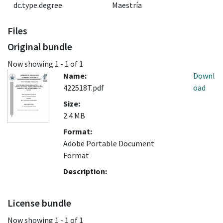
dc.type.degree
Maestría
Files
Original bundle
Now showing
1 - 1 of 1
Name:
Downl
422518T.pdf
oad
Size:
2.4 MB
Format:
Adobe Portable Document
Format
Description:
License bundle
Now showing
1 - 1 of 1