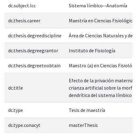
dc.subject.lcc
Sistema límbico--Anatomía
dc.thesis.career
Maestría en Ciencias Fisiológicas
dc.thesis.degreediscipline
Área de Ciencias Naturales y de l
dc.thesis.degreegrantor
Instituto de Fisiología
dc.thesis.degreetoobtain
Maestro (a) en Ciencias Fisiológi
Efecto de la privación materna y 
dc.title
crianza artificial sobre la morfo
dendrítica del sistema límbico d
dc.type
Tesis de maestría
dc.type.conacyt
masterThesis