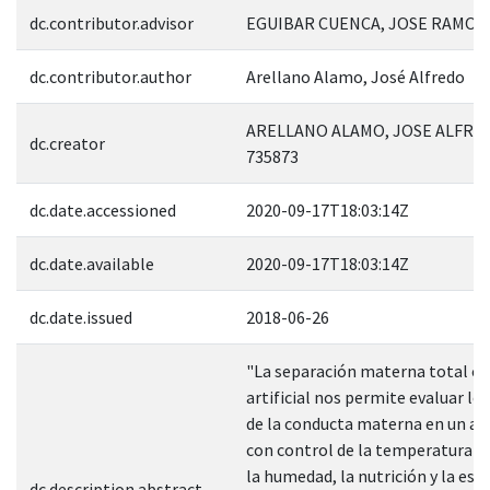
dc.contributor.advisor
EGUIBAR CUENCA, JOSE RAMON;
dc.contributor.author
Arellano Alamo, José Alfredo
ARELLANO ALAMO, JOSE ALFRE
dc.creator
735873
dc.date.accessioned
2020-09-17T18:03:14Z
dc.date.available
2020-09-17T18:03:14Z
dc.date.issued
2018-06-26
"La separación materna total co
artificial nos permite evaluar lo
de la conducta materna en un a
con control de la temperatura a
la humedad, la nutrición y la es
dc.description.abstract