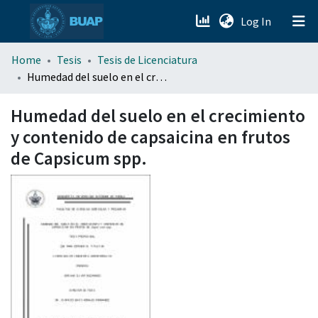
(current)
Log In
menu.section.about_menu
Home
Tesis
Tesis de Licenciatura
Humedad del suelo en el crecimiento y contenido de capsaicina en frutos de Capsicum spp.
All of DSpace
Humedad del suelo en el crecimiento
y contenido de capsaicina en frutos
de Capsicum spp.