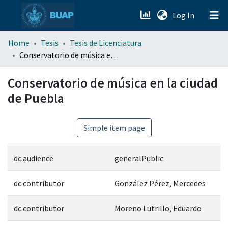
(current)
Log In
menu.section.about_menu
Home
Tesis
Tesis de Licenciatura
Conservatorio de música en la ciudad de Puebla
All of DSpace
Conservatorio de música en la ciudad
de Puebla
Simple item page
dc.audience
generalPublic
dc.contributor
González Pérez, Mercedes
dc.contributor
Moreno Lutrillo, Eduardo