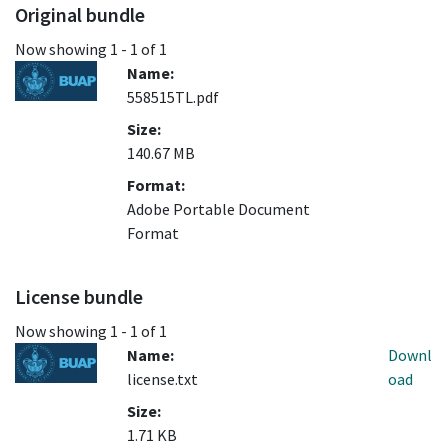
Original bundle
Now showing
1 - 1 of 1
Name:
558515TL.pdf
Size:
140.67 MB
Format:
Adobe Portable Document
Format
License bundle
Now showing
1 - 1 of 1
Name:
Downl
license.txt
oad
Size:
1.71 KB