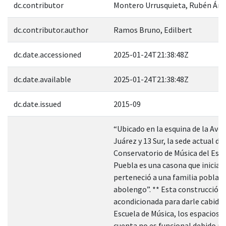
dc.contributor
Montero Urrusquieta, Rubén Áng
dc.contributor.author
Ramos Bruno, Edilbert
dc.date.accessioned
2025-01-24T21:38:48Z
dc.date.available
2025-01-24T21:38:48Z
dc.date.issued
2015-09
“Ubicado en la esquina de la Ave
Juárez y 13 Sur, la sede actual del
Conservatorio de Música del Est
Puebla es una casona que inicia
perteneció a una familia poblan
abolengo”. ** Esta construcción 
acondicionada para darle cabida 
Escuela de Música, los espacios c
cuenta no es funcional debido a 