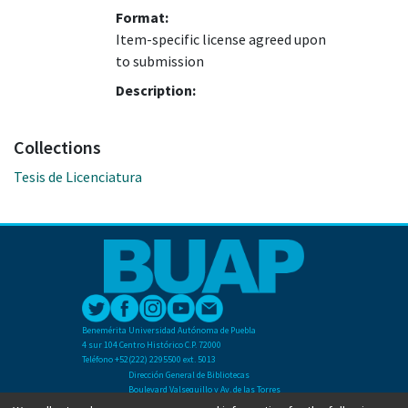
Format:
Item-specific license agreed upon
to submission
Description:
Collections
Tesis de Licenciatura
Benemérita Universidad Autónoma de Puebla
4 sur 104 Centro Histórico C.P. 72000
Teléfono +52(222) 2295500 ext. 5013
Dirección General de Bibliotecas
Boulevard Valsequillo y Av. de las Torres
Ciudad Universitaria. Col. San Manuel