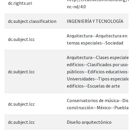
dc.rights.uri
nc-nd/4.0
dc.subject.classification
INGENIERÍA Y TECNOLOGÍA
Arquitectura--Arquitectura en re
dc.subject.lcc
temas especiales--Sociedad
Arquitectura--Clases especiales 
edificios--Clasificados por uso--E
dc.subject.lcc
públicos--Edificios educativos--
Universidades--Tipos especiales
edificios--Escuelas de arte
Conservatorios de música--Diseñ
dc.subject.lcc
construcción--México--Puebla
dc.subject.lcc
Diseño arquitectónico