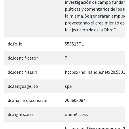
investigación de campo fundam
pláticas y comentarios de los us
la misma. Se generarán empleos
proyectando el crecimiento eco
la ejecución de esta Obra.”
dc.folio
558515TL
dc.identificator
7
dc.identifier.uri
https://hdl.handle.net/20.500.1
dc.language.iso
spa
dc.matricula.creator
200603084
dc.rights.acces
openAccess
http://creativecommons.org/lic