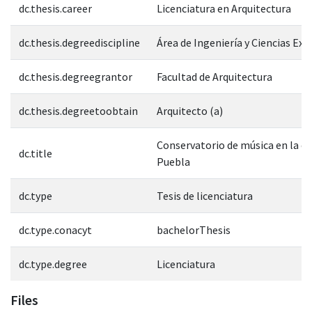
dc.thesis.career
Licenciatura en Arquitectura
dc.thesis.degreediscipline
Área de Ingeniería y Ciencias Exa
dc.thesis.degreegrantor
Facultad de Arquitectura
dc.thesis.degreetoobtain
Arquitecto (a)
Conservatorio de música en la ci
dc.title
Puebla
dc.type
Tesis de licenciatura
dc.type.conacyt
bachelorThesis
dc.type.degree
Licenciatura
Files