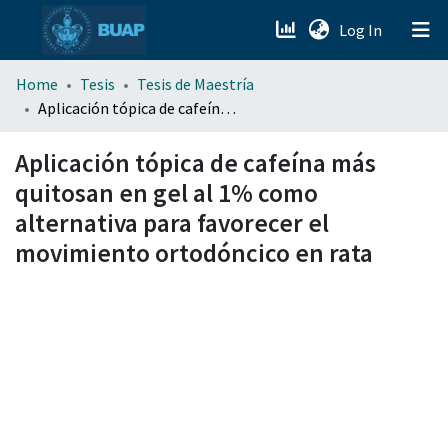
(current)
Log In
menu.section.about_menu
Home
Tesis
Tesis de Maestría
Aplicación tópica de cafeína más quitosan en gel al 1% como alternativa para favorecer el movimiento ortodóncico en rata
All of DSpace
Aplicación tópica de cafeína más
quitosan en gel al 1% como
alternativa para favorecer el
movimiento ortodóncico en rata