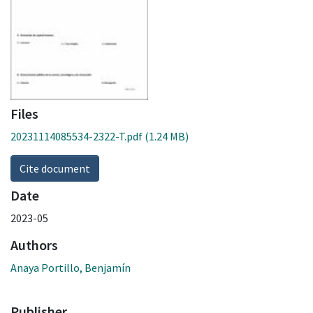
Files
20231114085534-2322-T.pdf
(1.24 MB)
Cite document
Date
2023-05
Authors
Anaya Portillo, Benjamín
Publisher