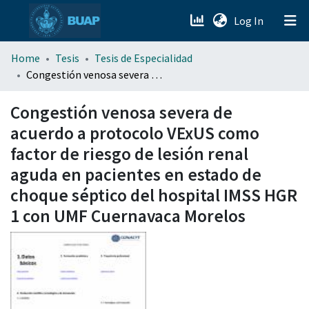
(current)
Log In
menu.section.about_menu
Home
Tesis
Tesis de Especialidad
Congestión venosa severa de acuerdo a protocolo VExUS como factor de riesgo de lesión renal aguda en pacientes en estado de choque séptico del hospital IMSS HGR 1 con UMF Cuernavaca Morelos
All of DSpace
Congestión venosa severa de
acuerdo a protocolo VExUS como
factor de riesgo de lesión renal
aguda en pacientes en estado de
choque séptico del hospital IMSS HGR
1 con UMF Cuernavaca Morelos