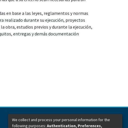
das en base a las leyes, reglamentos y normas
ra realizado durante su ejecución, proyectos
la obra, estudios previos y durante la ejecución,
iquitos, entregas y demás documentación
We collect and process your personal information for the
following purposes:
Authentication, Preferences,
Dirección General de Bibliotecas