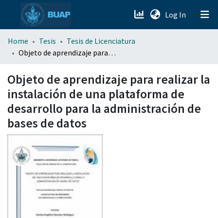
(current)
Log In
menu.section.about_menu
Home
Tesis
Tesis de Licenciatura
Objeto de aprendizaje para realizar la instalación de una plataforma de desarrollo para la administración de bases de datos
All of DSpace
Objeto de aprendizaje para realizar la
instalación de una plataforma de
desarrollo para la administración de
bases de datos