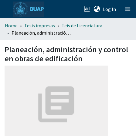
(current)
Log In
menu.section.about_menu
Home
Tesis impresas
Teis de Licenciatura
Planeación, administración y control en obras de edificación
All of DSpace
Planeación, administración y control
en obras de edificación