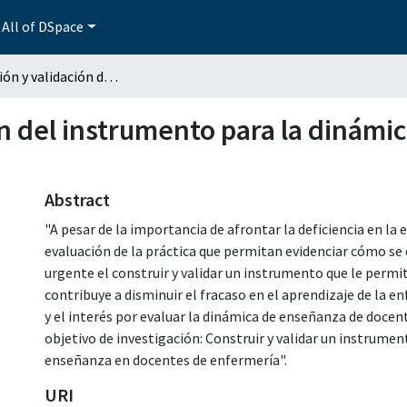
All of DSpace
Construcción y validación del instrumento para la dinámica de la enseñanza, por docentes de enfermería
n del instrumento para la dinámic
Abstract
"A pesar de la importancia de afrontar la deficiencia en l
evaluación de la práctica que permitan evidenciar cómo se d
urgente el construir y validar un instrumento que le permit
contribuye a disminuir el fracaso en el aprendizaje de la 
y el interés por evaluar la dinámica de enseñanza de docen
objetivo de investigación: Construir y validar un instrume
enseñanza en docentes de enfermería".
URI