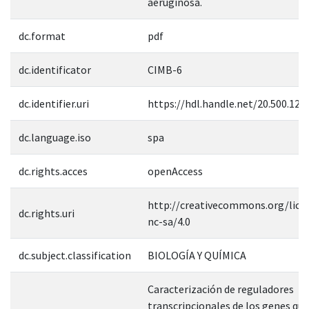
aeruginosa.
dc.format
pdf
dc.identificator
CIMB-6
dc.identifier.uri
https://hdl.handle.net/20.500.12
dc.language.iso
spa
dc.rights.acces
openAccess
http://creativecommons.org/lice
dc.rights.uri
nc-sa/4.0
dc.subject.classification
BIOLOGÍA Y QUÍMICA
Caracterización de reguladores
transcripcionales de los genes que