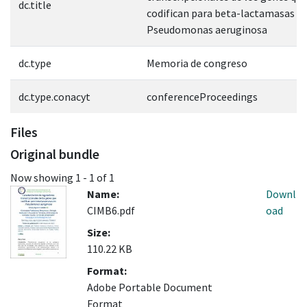
dc.title
codifican para beta-lactamasas e
Pseudomonas aeruginosa
dc.type
Memoria de congreso
dc.type.conacyt
conferenceProceedings
Files
Original bundle
Now showing
1 - 1 of 1
Name:
Downl
CIMB6.pdf
oad
Size:
110.22 KB
Format:
Adobe Portable Document
Format