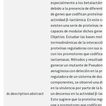
especialmente a los betalactámic
debido a la presencia de diferente
de genes que codifican proteínas 
actividad β-lactámica. En este con
existen una serie de proteínas reg
capaces de modular dichos genes.
Objetivo. Estudiar las bases molec
termodinámicas de la interacción 
proteínas reguladoras con sus sus
con los promotores que codifican 
lactamasas. Métodos y resultados.
generar un mutante de Pseudomo
aeruginosa con deleción en la pro
reguladora de un sistema de dos
componentes, se observó una dis
en la virulencia por parte de la bac
dc.description.abstract
un descenso en la actividad β-lac
Esto sugiere que la proteína regul
une a promotores que codifican β-