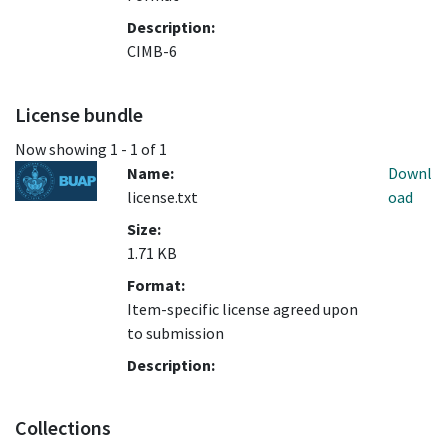
Description:
CIMB-6
License bundle
Now showing
1 - 1 of 1
Name:
Downl
license.txt
oad
Size:
1.71 KB
Format:
Item-specific license agreed upon
to submission
Description:
Collections