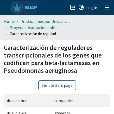
(current)
Log In
menu.section.about_menu
Home
Producciones por Unidades Académicas
Proyecto “Asociación poblana de Ciencias Microbiológicas” . (APCM)
Caracterización de reguladores transcripcionales de los genes que codifican para beta-lactamasas en Pseudomonas aeruginosa
All of DSpace
Caracterización de reguladores
transcripcionales de los genes que
codifican para beta-lactamasas en
Pseudomonas aeruginosa
Simple item page
dc.audience
companies
dc.audience
students