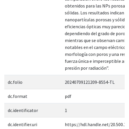
obtenidos para las NPs porosas 
sólidas. Los resultados indican q
nanopartículas porosas y sólidas
eficiencias ópticas muy parecida
dependiendo del grado de porosi
mientras que se observan cambi
notables en el campo eléctrico d
morfología con poros y una resp
fuerza única e imperceptible ant
presión por radiación”.
dc.folio
20240709121209-8554-TL
dc.format
pdf
dc.identificator
1
dc.identifier.uri
https://hdl.handle.net/20.500.1