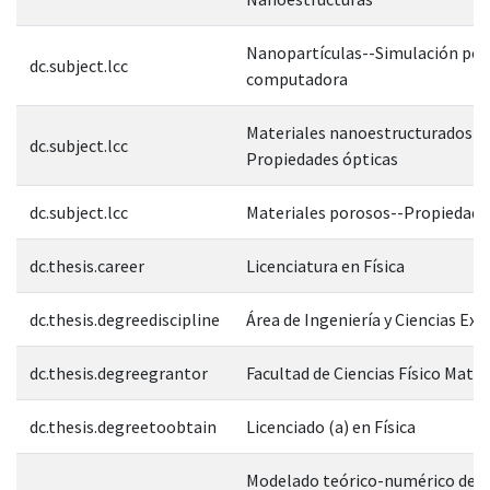
Nanopartículas--Simulación por
dc.subject.lcc
computadora
Materiales nanoestructurados--
dc.subject.lcc
Propiedades ópticas
dc.subject.lcc
Materiales porosos--Propiedade
dc.thesis.career
Licenciatura en Física
dc.thesis.degreediscipline
Área de Ingeniería y Ciencias Exa
dc.thesis.degreegrantor
Facultad de Ciencias Físico Mate
dc.thesis.degreetoobtain
Licenciado (a) en Física
Modelado teórico-numérico de l