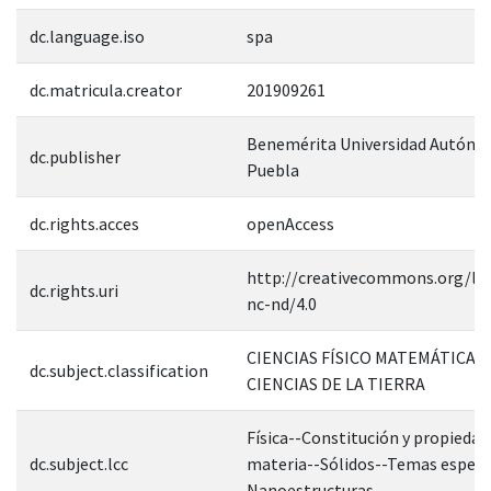
dc.language.iso
spa
dc.matricula.creator
201909261
Benemérita Universidad Autóno
dc.publisher
Puebla
dc.rights.acces
openAccess
http://creativecommons.org/lic
dc.rights.uri
nc-nd/4.0
CIENCIAS FÍSICO MATEMÁTICAS 
dc.subject.classification
CIENCIAS DE LA TIERRA
Física--Constitución y propiedad
dc.subject.lcc
materia--Sólidos--Temas especi
Nanoestructuras