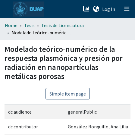
(current)
Log In
menu.section.about_menu
Home
Tesis
Tesis de Licenciatura
Modelado teórico-numérico de la respuesta plasmónica y presión por radiación en nanopartículas metálicas porosas
All of DSpace
Modelado teórico-numérico de la
respuesta plasmónica y presión por
radiación en nanopartículas
metálicas porosas
Simple item page
dc.audience
generalPublic
dc.contributor
González Ronquillo, Ana Lilia