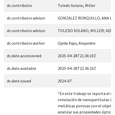
dc.contributor
Toledo Solano, Miller
dc.contributor.advisor
GONZALEZ RONQUILLO, ANA LILI
dc.contributor.advisor
TOLEDO SOLANO, MILLER; 4205
dc.contributor.author
Ojeda Xiqui, Alejandro
dc.date.accessioned
2025-04-28T21:36:10Z
dc.date.available
2025-04-28T21:36:10Z
dc.date.issued
2024-07
“En este trabajo se reporta el es
simulación de nanopartículas (N
metálicas porosas con el objetiv
analizar sus propiedades óptica