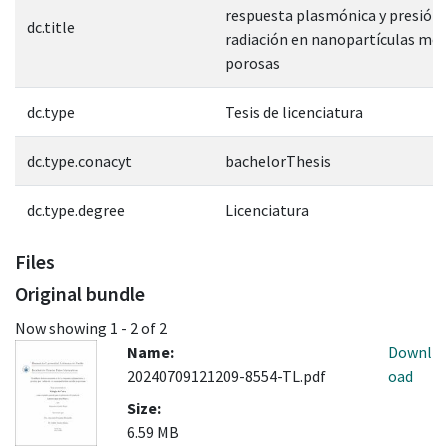
respuesta plasmónica y presión 
dc.title
radiación en nanopartículas met
porosas
dc.type
Tesis de licenciatura
dc.type.conacyt
bachelorThesis
dc.type.degree
Licenciatura
Files
Original bundle
Now showing
1 - 2 of 2
Name:
Downl
20240709121209-8554-TL.pdf
oad
Size:
6.59 MB