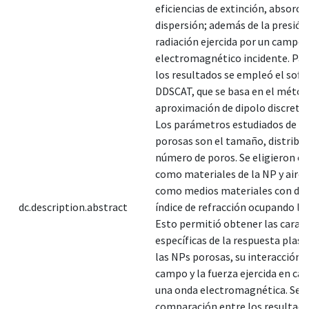
eficiencias de extinción, absorci
dispersión; además de la presión
radiación ejercida por un campo
electromagnético incidente. Pa
los resultados se empleó el soft
DDSCAT, que se basa en el métod
aproximación de dipolo discreto
Los parámetros estudiados de l
porosas son el tamaño, distribuc
número de poros. Se eligieron el 
como materiales de la NP y aire 
como medios materiales con dif
dc.description.abstract
índice de refracción ocupando lo
Esto permitió obtener las caract
específicas de la respuesta plas
las NPs porosas, su interacción c
campo y la fuerza ejercida en ca
una onda electromagnética. Se r
comparación entre los resultad