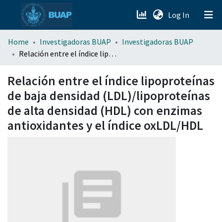
(current)
Log In
menu.section.about_menu
Home
Investigadoras BUAP
Investigadoras BUAP
Relación entre el índice lipoproteínas de baja densidad (LDL)/lipoproteínas de alta densidad (HDL) con enzimas antioxidantes y el índice oxLDL/HDL
All of DSpace
Relación entre el índice lipoproteínas
de baja densidad (LDL)/lipoproteínas
de alta densidad (HDL) con enzimas
antioxidantes y el índice oxLDL/HDL