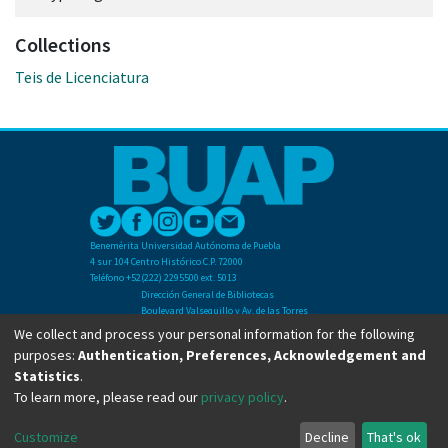
Collections
Teis de Licenciatura
Benemérita Universidad Autónoma de Puebla
4 sur 104 Centro Histórico C.P. 72000
Teléfono +52(222) 2295500 ext. 5013
Dirección General de Bibliotecas
Boulevard Valsequillo y Av. de las Torres
Ciudad Universitaria. Col. San Manuel
We collect and process your personal information for the following
C.P. 72570
purposes:
Authentication, Preferences, Acknowledgement and
Teléfono +52 (222) 2295500 Ext 2901
Statistics
.
To learn more, please read our
privacy policy
.
Copyright © Dirección General de Bibliotecas - BUAP 2024. All right reserved.
Customize
Decline
That's ok