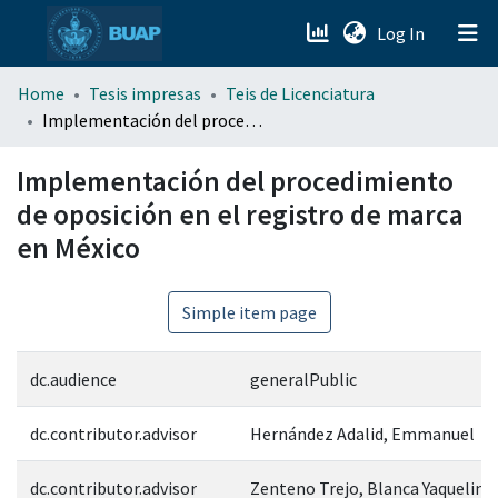
(current)
Log In
menu.section.about_menu
Home
Tesis impresas
Teis de Licenciatura
Implementación del procedimiento de oposición en el registro de marca en México
All of DSpace
Implementación del procedimiento
de oposición en el registro de marca
en México
Simple item page
dc.audience
generalPublic
dc.contributor.advisor
Hernández Adalid, Emmanuel
dc.contributor.advisor
Zenteno Trejo, Blanca Yaquelin