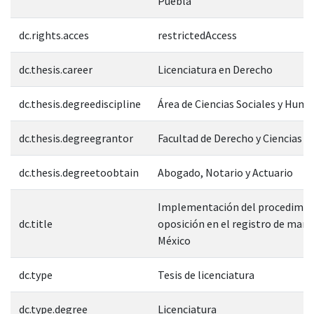
Puebla
dc.rights.acces
restrictedAccess
dc.thesis.career
Licenciatura en Derecho
dc.thesis.degreediscipline
Área de Ciencias Sociales y Hum
dc.thesis.degreegrantor
Facultad de Derecho y Ciencias S
dc.thesis.degreetoobtain
Abogado, Notario y Actuario
Implementación del procedimie
dc.title
oposición en el registro de marc
México
dc.type
Tesis de licenciatura
dc.type.degree
Licenciatura