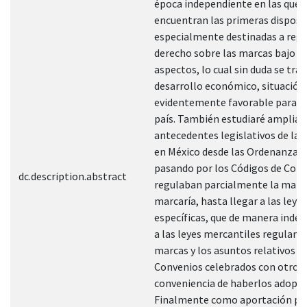
época independiente en las que 
encuentran las primeras disposi
especialmente destinadas a regu
derecho sobre las marcas bajo d
aspectos, lo cual sin duda se tra
desarrollo económico, situación
evidentemente favorable para n
país. También estudiaré amplia
antecedentes legislativos de la
en México desde las Ordenanzas 
pasando por los Códigos de Com
dc.description.abstract
regulaban parcialmente la mate
marcaría, hasta llegar a las leyes
específicas, que de manera inde
a las leyes mercantiles regulan a
marcas y los asuntos relativos a 
Convenios celebrados con otros p
conveniencia de haberlos adopta
Finalmente como aportación pri