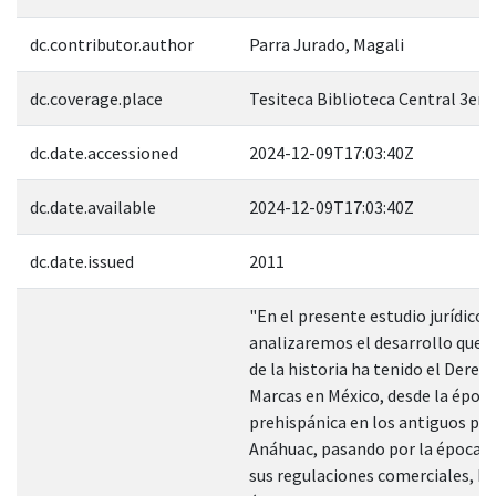
dc.contributor.author
Parra Jurado, Magali
dc.coverage.place
Tesiteca Biblioteca Central 3er 
dc.date.accessioned
2024-12-09T17:03:40Z
dc.date.available
2024-12-09T17:03:40Z
dc.date.issued
2011
"En el presente estudio jurídico
analizaremos el desarrollo que a
de la historia ha tenido el Derec
Marcas en México, desde la époc
prehispánica en los antiguos pue
Anáhuac, pasando por la época c
sus regulaciones comerciales, ha