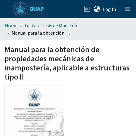
(current)
Log In
menu.section.about_menu
Home
Tesis
Tesis de Maestría
Manual para la obtención de propiedades mecánicas de mampostería, aplicable a estructuras tipo II
All of DSpace
Manual para la obtención de
propiedades mecánicas de
mampostería, aplicable a estructuras
tipo II