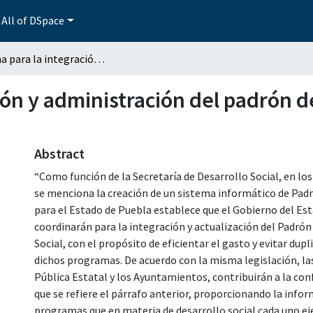
All of DSpace
Sistema para la integración y administración del padrón de beneficiarios SEDESO-Puebla utilizando C#
ión y administración del padrón 
Abstract
“Como función de la Secretaría de Desarrollo Social, en lo
se menciona la creación de un sistema informático de Padró
para el Estado de Puebla establece que el Gobierno del Es
coordinarán para la integración y actualización del Padrón
Social, con el propósito de eficientar el gasto y evitar dupl
dichos programas. De acuerdo con la misma legislación, la
Pública Estatal y los Ayuntamientos, contribuirán a la con
que se refiere el párrafo anterior, proporcionando la infor
programas que en materia de desarrollo social cada uno eje