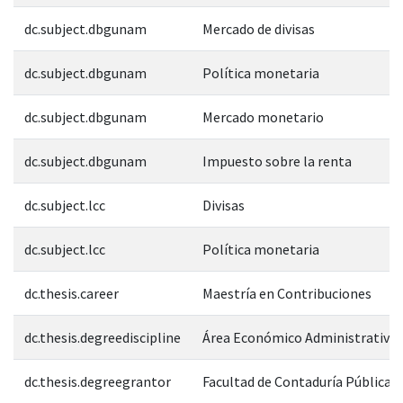
dc.subject.dbgunam
Mercado de divisas
dc.subject.dbgunam
Política monetaria
dc.subject.dbgunam
Mercado monetario
dc.subject.dbgunam
Impuesto sobre la renta
dc.subject.lcc
Divisas
dc.subject.lcc
Política monetaria
dc.thesis.career
Maestría en Contribuciones
dc.thesis.degreediscipline
Área Económico Administrativa
dc.thesis.degreegrantor
Facultad de Contaduría Pública