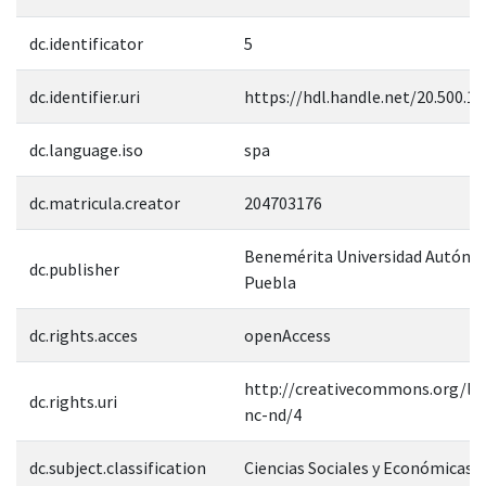
dc.identificator
5
dc.identifier.uri
https://hdl.handle.net/20.500.1
dc.language.iso
spa
dc.matricula.creator
204703176
Benemérita Universidad Autóno
dc.publisher
Puebla
dc.rights.acces
openAccess
http://creativecommons.org/lic
dc.rights.uri
nc-nd/4
dc.subject.classification
Ciencias Sociales y Económicas