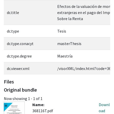
Efectos de la valuación de mone
dc.title
extranjeras en el pago del Impu
Sobre la Renta
dc.type
Tesis
dc.type.conacyt
masterThesis
dc.type.degree
Maestría
dc.viewer.xml
/visorXML/index.html?code=368
Files
Original bundle
Now showing
1 - 1 of 1
Name:
Downl
368116T.pdf
oad