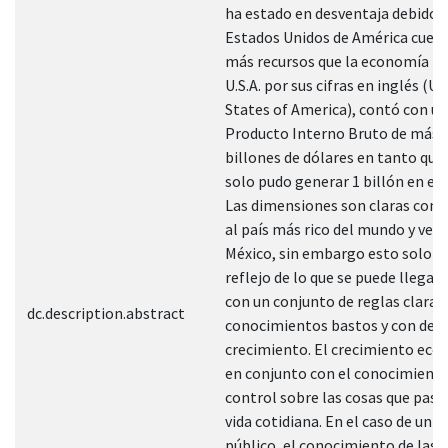
ha estado en desventaja debido 
Estados Unidos de América cuen
más recursos que la economía m
U.S.A. por sus cifras en inglés (U
States of America), contó con un
Producto Interno Bruto de más 
billones de dólares en tanto que
solo pudo generar 1 billón en el 
Las dimensiones son claras con 
al país más rico del mundo y veci
México, sin embargo esto solo e
reflejo de lo que se puede llegar 
con un conjunto de reglas claras,
dc.description.abstract
conocimientos bastos y con des
crecimiento. El crecimiento eco
en conjunto con el conocimiento
control sobre las cosas que pasa
vida cotidiana. En el caso de un 
público, el conocimiento de las l