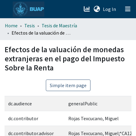
(current)
Log In
menu.section.about_menu
Home
Tesis
Tesis de Maestría
Efectos de la valuación de monedas extranjeras en el pago del Impuesto Sobre la Renta
All of DSpace
Efectos de la valuación de monedas
extranjeras en el pago del Impuesto
Sobre la Renta
Simple item page
dc.audience
generalPublic
dc.contributor
Rojas Texcucano, Miguel
dc.contributor.advisor
Rojas Texcucano, Miguel;*CA123