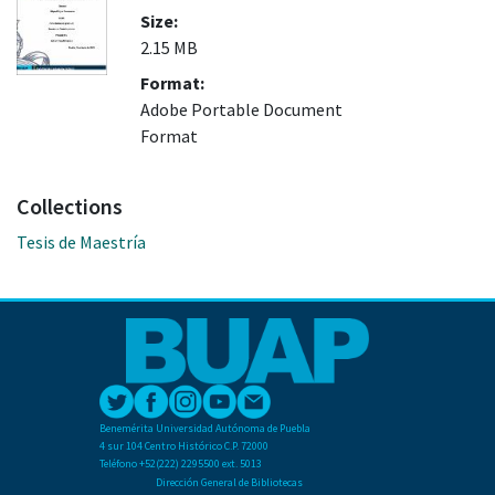
Size:
2.15 MB
Format:
Adobe Portable Document
Format
Collections
Tesis de Maestría
Benemérita Universidad Autónoma de Puebla
4 sur 104 Centro Histórico C.P. 72000
Teléfono +52(222) 2295500 ext. 5013
Dirección General de Bibliotecas