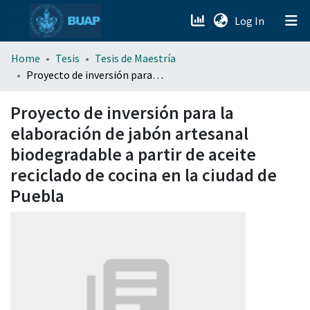
(current)
Log In
menu.section.about_menu
Home
Tesis
Tesis de Maestría
Proyecto de inversión para la elaboración de jabón artesanal biodegradable a partir de aceite reciclado de cocina en la ciudad de Puebla
All of DSpace
Proyecto de inversión para la
elaboración de jabón artesanal
biodegradable a partir de aceite
reciclado de cocina en la ciudad de
Puebla