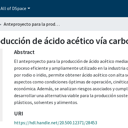
All of DSpace
Anteproyecto para la producción de ácido acético vía carbonilacion de metanol
ducción de ácido acético vía car
Abstract
El anteproyecto para la producción de ácido acético media
proceso eficiente y ampliamente utilizado en la industria 
por rodio o iridio, permite obtener ácido acético con alta 
aspectos como condiciones óptimas de operación, cinética 
económica. Además, se analizan riesgos asociados y cump
desarrollar una alternativa viable para la producción soste
plásticos, solventes y alimentos.
URI
https://hdl.handle.net/20.500.12371/28453