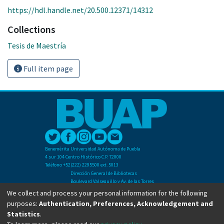
https://hdl.handle.net/20.500.12371/14312
Collections
Tesis de Maestría
Full item page
Benemérita Universidad Autónoma de Puebla
4 sur 104 Centro Histórico C.P. 72000
Teléfono +52(222) 2295500 ext. 5013
Dirección General de Bibliotecas
Boulevard Valsequillo y Av. de las Torres
Ciudad Universitaria. Col. San Manuel
We collect and process your personal information for the following
C.P. 72570
purposes:
Authentication, Preferences, Acknowledgement and
Teléfono +52 (222) 2295500 Ext 2901
Statistics
.