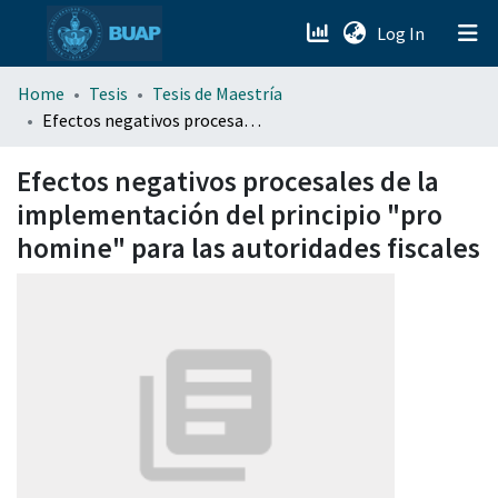
(current)
Log In
menu.section.about_menu
Home
Tesis
Tesis de Maestría
Efectos negativos procesales de la implementación del principio "pro homine" para las autoridades fiscales
All of DSpace
Efectos negativos procesales de la
implementación del principio "pro
homine" para las autoridades fiscales