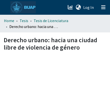
(current)
Log In
menu.section.about_menu
Home
Tesis
Tesis de Licenciatura
Derecho urbano: hacia una ciudad libre de violencia de género
All of DSpace
Derecho urbano: hacia una ciudad
libre de violencia de género