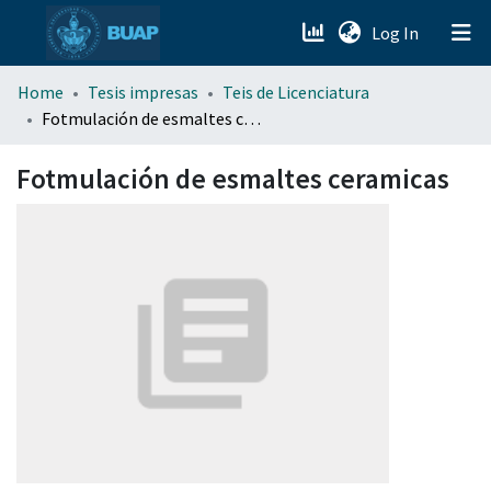
(current)
Log In
menu.section.about_menu
Home
Tesis impresas
Teis de Licenciatura
Fotmulación de esmaltes ceramicas
All of DSpace
Fotmulación de esmaltes ceramicas