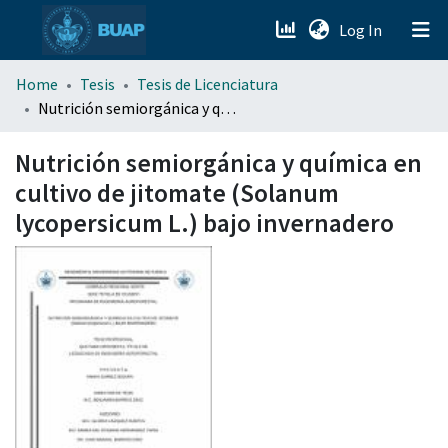
(current)
Log In
menu.section.about_menu
Home
Tesis
Tesis de Licenciatura
Nutrición semiorgánica y química en cultivo de jitomate (Solanum lycopersicum L.) bajo invernadero
All of DSpace
Nutrición semiorgánica y química en
cultivo de jitomate (Solanum
lycopersicum L.) bajo invernadero