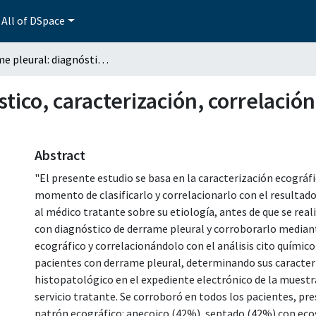
All of DSpace
Derrame pleural: diagnóstico, caracterización, correlación citoquímica y derrame pleural
tico, caracterización, correlació
Abstract
"El presente estudio se basa en la caracterización ecográfi
momento de clasificarlo y correlacionarlo con el resultado 
al médico tratante sobre su etiología, antes de que se rea
con diagnóstico de derrame pleural y corroborarlo median
ecográfico y correlacionándolo con el análisis cito químico 
pacientes con derrame pleural, determinando sus caracter
histopatológico en el expediente electrónico de la muestr
servicio tratante. Se corroboró en todos los pacientes, pre
patrón ecográfico: anecoico (42%), septado (42%) con eco