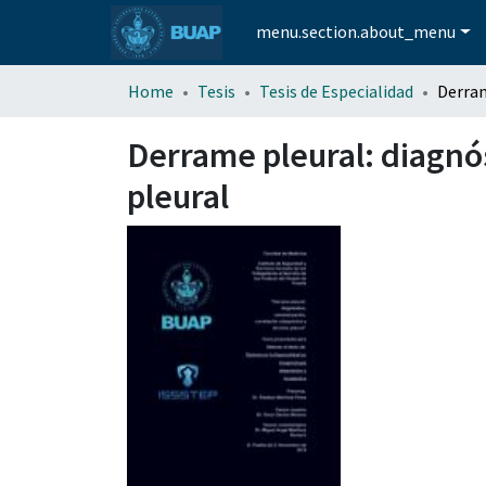
menu.section.about_menu
Home
Tesis
Tesis de Especialidad
Derrame pleural: diagnós
pleural