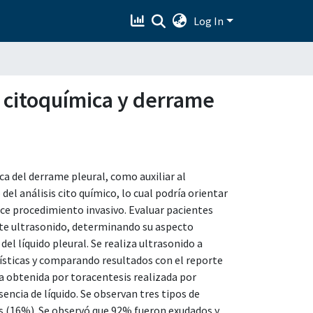
Log In
n citoquímica y derrame
ca del derrame pleural, como auxiliar al
del análisis cito químico, lo cual podría orientar
lice procedimiento invasivo. Evaluar pacientes
te ultrasonido, determinando su aspecto
del líquido pleural. Se realiza ultrasonido a
ísticas y comparando resultados con el reporte
a obtenida por toracentesis realizada por
sencia de líquido. Se observan tres tipos de
s (16%). Se observó que 92% fueron exudados y