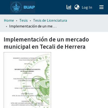
(current)
Log In
menu.section.about_menu
Home
Tesis
Tesis de Licenciatura
Implementación de un mercado municipal en Tecali de Herrera
All of DSpace
Implementación de un mercado
municipal en Tecali de Herrera