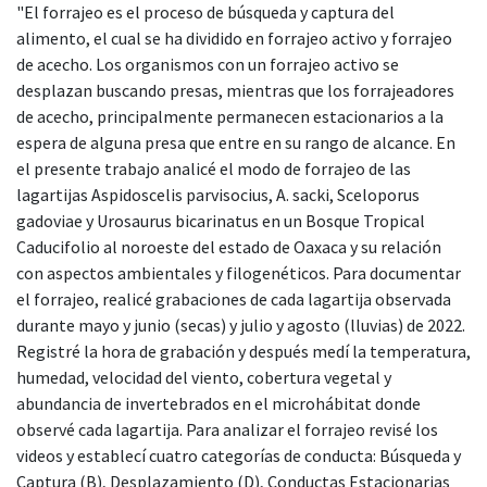
"El forrajeo es el proceso de búsqueda y captura del
alimento, el cual se ha dividido en forrajeo activo y forrajeo
de acecho. Los organismos con un forrajeo activo se
desplazan buscando presas, mientras que los forrajeadores
de acecho, principalmente permanecen estacionarios a la
espera de alguna presa que entre en su rango de alcance. En
el presente trabajo analicé el modo de forrajeo de las
lagartijas Aspidoscelis parvisocius, A. sacki, Sceloporus
gadoviae y Urosaurus bicarinatus en un Bosque Tropical
Caducifolio al noroeste del estado de Oaxaca y su relación
con aspectos ambientales y filogenéticos. Para documentar
el forrajeo, realicé grabaciones de cada lagartija observada
durante mayo y junio (secas) y julio y agosto (lluvias) de 2022.
Registré la hora de grabación y después medí la temperatura,
humedad, velocidad del viento, cobertura vegetal y
abundancia de invertebrados en el microhábitat donde
observé cada lagartija. Para analizar el forrajeo revisé los
videos y establecí cuatro categorías de conducta: Búsqueda y
Captura (B), Desplazamiento (D), Conductas Estacionarias