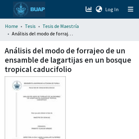
(current)
Log In
menu.section.about_menu
Home
Tesis
Tesis de Maestría
Análisis del modo de forrajeo de un ensamble de lagartijas en un bosque tropical caducifolio
All of DSpace
Análisis del modo de forrajeo de un
ensamble de lagartijas en un bosque
tropical caducifolio