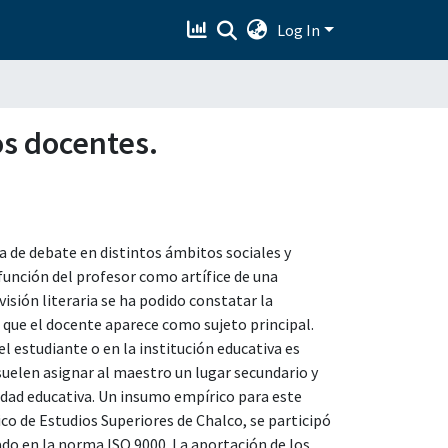
Log In
os docentes.
a de debate en distintos ámbitos sociales y
 función del profesor como artífice de una
isión literaria se ha podido constatar la
 que el docente aparece como sujeto principal.
el estudiante o en la institución educativa es
 suelen asignar al maestro un lugar secundario y
idad educativa. Un insumo empírico para este
co de Estudios Superiores de Chalco, se participó
ado en la norma ISO 9000. La aportación de los