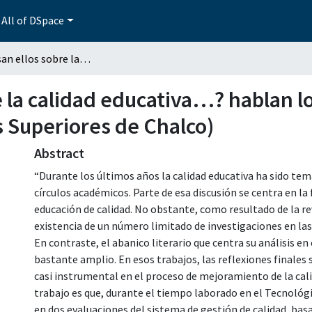
All of DSpace
¿Qué piensan ellos sobre la calidad educativa…? hablan los docentes. (Tecnológico de Estudios Superiores de Chalco)
 la calidad educativa…? hablan l
s Superiores de Chalco)
Abstract
“Durante los últimos años la calidad educativa ha sido tem
círculos académicos. Parte de esa discusión se centra en la
educación de calidad. No obstante, como resultado de la rev
existencia de un número limitado de investigaciones en las
En contraste, el abanico literario que centra su análisis en 
bastante amplio. En esos trabajos, las reflexiones finales
casi instrumental en el proceso de mejoramiento de la cal
trabajo es que, durante el tiempo laborado en el Tecnológi
en dos evaluaciones del sistema de gestión de calidad, bas