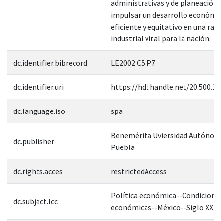
administrativas y de planeación 
impulsar un desarrollo económic
eficiente y equitativo en una ra
industrial vital para la nación.
dc.identifier.bibrecord
LE2002 C5 P7
dc.identifier.uri
https://hdl.handle.net/20.500.1
dc.language.iso
spa
Benemérita Uviersidad Autónom
dc.publisher
Puebla
dc.rights.acces
restrictedAccess
Política económica--Condicione
dc.subject.lcc
económicas--México--Siglo XX