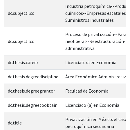
Industria petroquímica--Produc
dc.subject.lcc
químicos--Empresas estatales--
Suministros industriales
Proceso de privatización--Para
dc.subject.lcc
neoliberal--Reestructuración--E
administrativa
dc.thesis.career
Licenciatura en Economía
dc.thesis.degreediscipline
Área Económico Administrativa
dc.thesis.degreegrantor
Facultad de Economía
dc.thesis.degreetoobtain
Licenciado (a) en Economía
Privatización en México: el caso d
dc.title
petroquímica secundaria