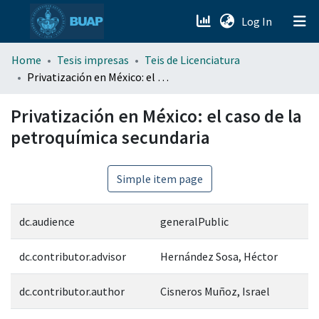
(current)
Log In
menu.section.about_menu
Home
Tesis impresas
Teis de Licenciatura
Privatización en México: el caso de la petroquímica secundaria
All of DSpace
Privatización en México: el caso de la
petroquímica secundaria
Simple item page
dc.audience
generalPublic
dc.contributor.advisor
Hernández Sosa, Héctor
dc.contributor.author
Cisneros Muñoz, Israel