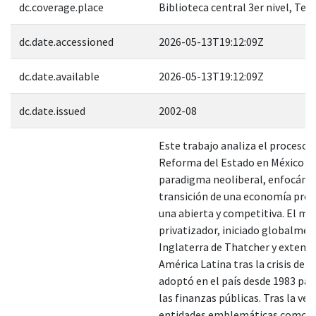
dc.coverage.place
Biblioteca central 3er nivel, Tes
dc.date.accessioned
2026-05-13T19:12:09Z
dc.date.available
2026-05-13T19:12:09Z
dc.date.issued
2002-08
Este trabajo analiza el proceso 
Reforma del Estado en México ba
paradigma neoliberal, enfocándo
transición de una economía prot
una abierta y competitiva. El m
privatizador, iniciado globalmen
Inglaterra de Thatcher y extendi
América Latina tras la crisis de l
adoptó en el país desde 1983 par
las finanzas públicas. Tras la ven
entidades emblemáticas como T