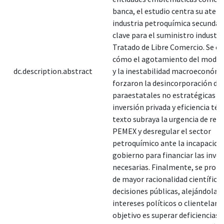
banca, el estudio centra su atenc
industria petroquímica secundari
clave para el suministro industria
Tratado de Libre Comercio. Se e
cómo el agotamiento del model
dc.description.abstract
y la inestabilidad macroeconómi
forzaron la desincorporación de
paraestatales no estratégicas p
inversión privada y eficiencia técn
texto subraya la urgencia de ree
PEMEX y desregular el sector
petroquímico ante la incapacida
gobierno para financiar las inve
necesarias. Finalmente, se prop
de mayor racionalidad científica 
decisiones públicas, alejándolas 
intereses políticos o clientelares
objetivo es superar deficiencias