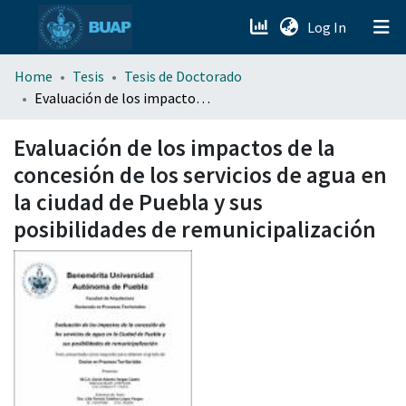
(current)
Log In
menu.section.about_menu
Home
Tesis
Tesis de Doctorado
Evaluación de los impactos de la concesión de los servicios de agua en la ciudad de Puebla y sus posibilidades de remunicipalización
All of DSpace
Evaluación de los impactos de la
concesión de los servicios de agua en
la ciudad de Puebla y sus
posibilidades de remunicipalización